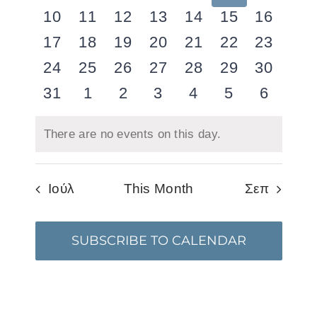
Naviga
events
events
events
events
events
events
events
0
0
0
0
0
0
0
10
11
12
13
14
15
16
events
events
events
events
events
events
events
0
0
0
0
0
0
0
17
18
19
20
21
22
23
events
events
events
events
events
events
events
0
0
0
0
0
0
0
24
25
26
27
28
29
30
events
events
events
events
events
events
events
0
0
0
0
0
0
0
31
1
2
3
4
5
6
events
events
events
events
events
events
events
There are no events on this day.
Notice
Ιούλ
This Month
Σεπ
SUBSCRIBE TO CALENDAR